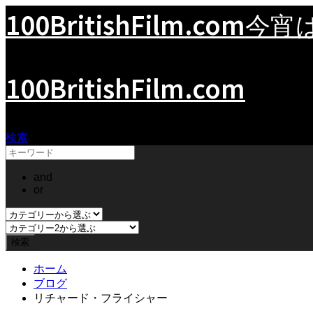
100BritishFilm.com
今宵
100BritishFilm.com
検索
and
or
ホーム
ブログ
リチャード・フライシャー