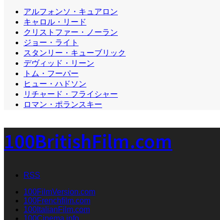
アルフォンソ・キュアロン
キャロル・リード
クリストファー・ノーラン
ジョー・ライト
スタンリー・キューブリック
デヴィッド・リーン
トム・フーパー
ヒュー・ハドソン
リチャード・フライシャー
ロマン・ポランスキー
100BritishFilm.com
RSS
100FilmVersion.com
100Frenchfilm.com
100ItalianFilm.com
100Cinema.info