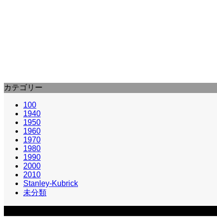
リチャード・フライシャー
王子と乞食 (1977) : The Prince & T
乞食と瓜ふたつの顔の王子が乞食に化け、人生を知る名
カテゴリー
100
1940
1950
1960
1970
1980
1990
2000
2010
Stanley-Kubrick
未分類
カテゴリー2