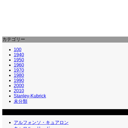
第三の男 (1949) : The Third Man
『第三の男』（だいさんのおとこ、原題: The Third
カテゴリー
100
1940
1950
1960
1970
1980
1990
2000
2010
Stanley-Kubrick
未分類
カテゴリー2
アルフォンソ・キュアロン