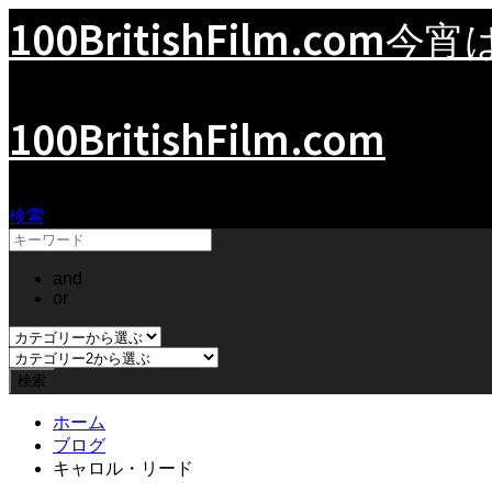
100BritishFilm.com
今宵
100BritishFilm.com
検索
and
or
ホーム
ブログ
キャロル・リード