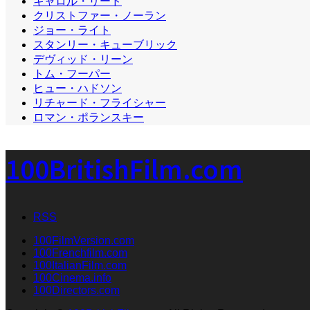
キャロル・リード
クリストファー・ノーラン
ジョー・ライト
スタンリー・キューブリック
デヴィッド・リーン
トム・フーパー
ヒュー・ハドソン
リチャード・フライシャー
ロマン・ポランスキー
100BritishFilm.com
RSS
100FilmVersion.com
100Frenchfilm.com
100ItalianFilm.com
100Cinema.info
100Directors.com