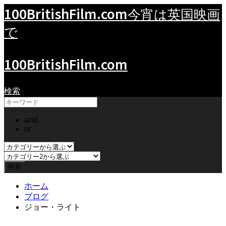
100BritishFilm.com
今宵は英国映画
で
100BritishFilm.com
検索
and
or
ホーム
ブログ
ジョー・ライト