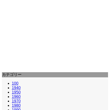
2010
ジョー・ライト
ウィンストン・チャーチル/ヒトラ
ーから世界を救った男 (2017) :
Da…
首相に就任したばかりのウィンストン・チャーチルを
主人公に、第二次世界大戦中の激動の時代を描いた。
ジョー・ライト監督、…
カテゴリー
100
1940
1950
1960
1970
1980
1990