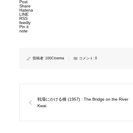
Post
Share
Hatena
LINE
RSS
feedly
Pin it
note
投稿者:
100Cinema
コメント:
0
戦場にかける橋 (1957) : The Bridge on the River
Kwai